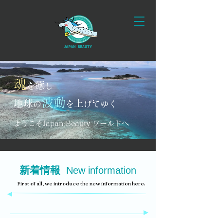
魂
癒
を
し
波動
地球
上
の
を
げてゆく
ようこそJapan Beauty ワールドへ
新着情報
New information
First of all, we introduce the new information here.