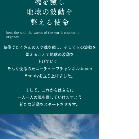
魂を癒し
地球の波動を
​整える使命
heal the soul the waves of the earth mission to
organize
映像でたくさんの人や魂を癒し、そして人の波動を
整えることで地球の波動を
上げていく…
そんな使命の元ユーチューブチャンネルJapan
Beautyを立ち上げました。
そして、これからはさらに
一人一人の魂を癒していけますよう
​新たな活動をスタートさせます。