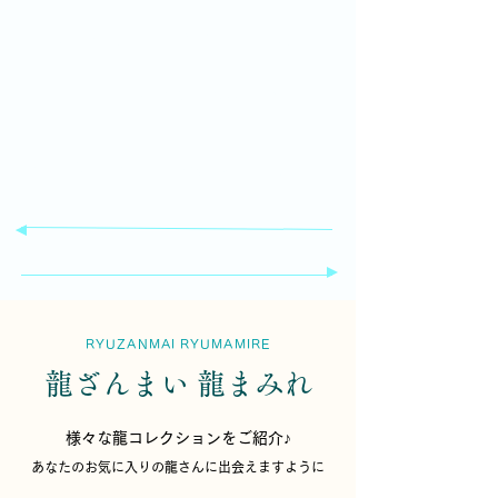
１, 令和8年8月8日ツアー満席となりました
2, Japan Beauty 魂を開放する音楽アルバム販
売！
3, 完全プライベート 沖縄龍スポットガイド
RYUZANMAI RYUMAMIRE
龍ざんまい 龍まみれ
​様々な龍コレクションをご紹介♪
あなたのお気に入りの龍さんに出会えますように