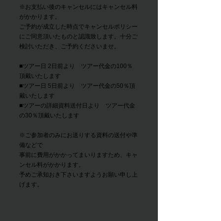
※お支払い後のキャンセルにはキャンセル料
がかかります。
ご予約が成立した時点でキャンセルポリシー
にご同意頂いたものと認識致します。十分ご
検討いただき、ご予約くださいませ。
■ツアー日 2日前より ツアー代金の100％
頂戴いたします
■ツアー日 5日前より ツアー代金の50％頂
戴いたします
■ツアーの詳細資料送付日より ツアー代金
の30％頂戴いたします
※ご参加者のみにお送りする資料の送付や準
備などで
事前に費用がかかってまいりますため、キャ
ンセル料が
かかります。
予めご承知おき下さいますようお願い申し上
げます。