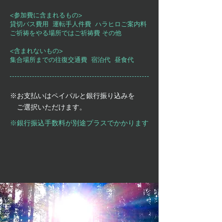
<参加費に含まれるもの>
貸切バス費用 運転手人件費 ハラヒロご案内料
ご祈祷をやる場所ではご祈祷費 その他
<含まれないもの>
集合場所までの往復交通費 宿泊代 昼食代
※お支払いはペイパルと銀行振り込みを
ご選択いただけます。
※銀行振込手数料が別途プラスでかかります