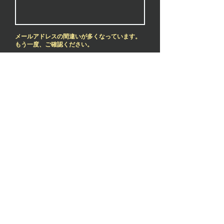
メールアドレスの間違いが多くなっています。
もう一度、ご確認ください。
お支払い方法をお選び下さい
*
銀行振り込み
PAYPAL(ペイパル）
※銀行振込手数料が別途プラスで
かかります
​※ペイペイではありません。ご注
意ください。
備考欄