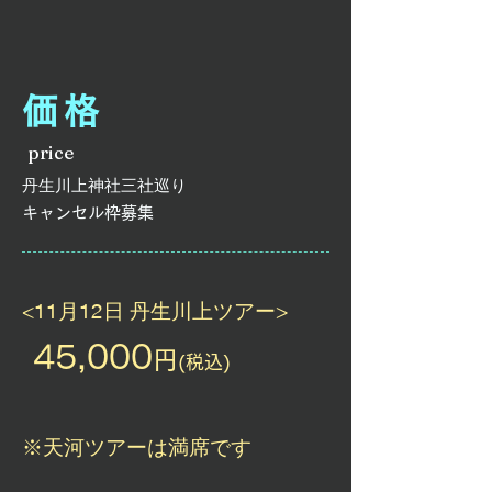
価格
price
​丹生川上神社三社巡り
​キャンセル枠募集
<11月12日 丹生川上ツアー>
​45,000
円
(税込)
​※天河ツアーは満席です