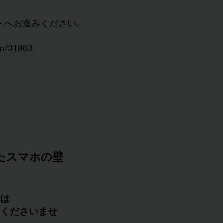
トへお進みください。
dan/31863
たスマホの壁
合は
きくださいませ