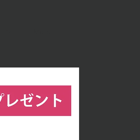
ョン
More