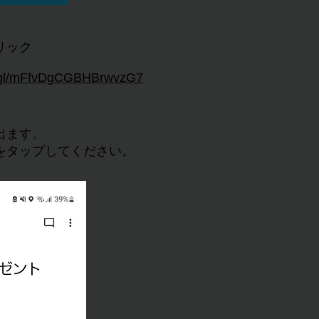
リック
oo.gl/mFfvDgCGBHBrwvzG7
出ます。
をタップしてください。