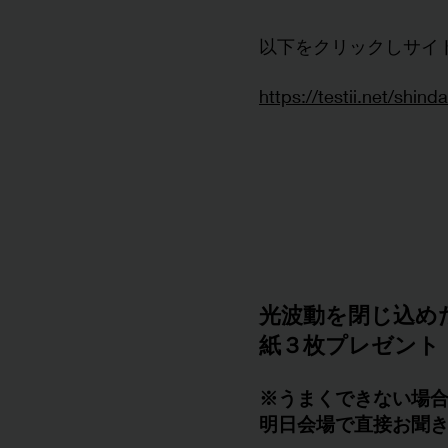
以下をクリックしサイ
https://testii.net/shin
光波動を閉じ込め
紙３枚プレゼント
※うまくできない場
​明日会場で直接お聞