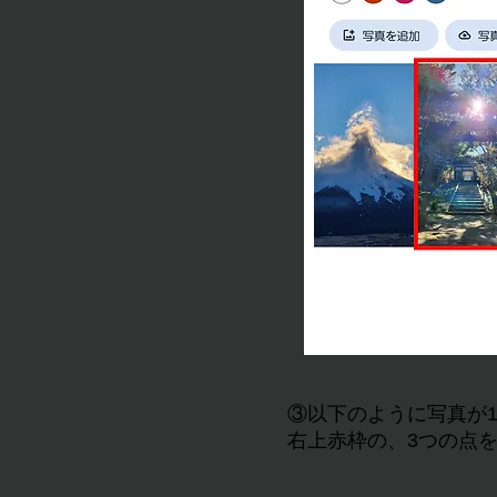
③以下のように写真が
右上赤枠の、3つの点